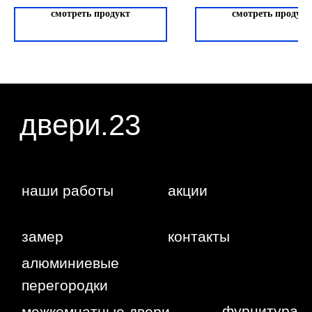
статьи 437 ГК РФ. Отправляя сведения через
любую электронную форму на этом сайте, вы
смотреть продукт
смотреть продукт
даете согласие на обработку ваших
персональных данных.
г. Краснодар,
Жуковского,
4г
WA
Политика
конфиденциальности
Сайт сделан студией
"Рыба под
водой"