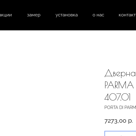
акции
замер
установка
о нас
контак
натные двери
входные двери
перегоро
Дверная
PARMA 
407.01
PORTA DI PAR
7273,00
р.