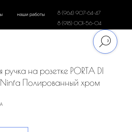
8 (964) 907-64-47
ты
наши работы
дки
напольные покрытия
8 (918) 001-56-04
 ручка на розетке PORTA DI
Ninfa Полированный хром
MA