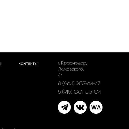
г. Краснодар,
ы
контакты
Жуковского,
4г
8 (964) 907-64-47
8 (918) 001-56-04
WA