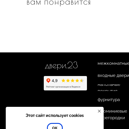
вам понравится
двери.23
межкомнатные
входные двер
напольные
покрытия
фурнитура
алюминиевые
Этот сайт использует cookies
перегородки
ОК