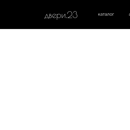
двери.23
каталог
межком
все категории