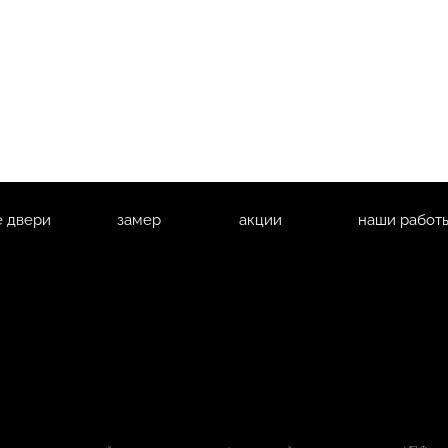
 двери
замер
акции
наши работ
и