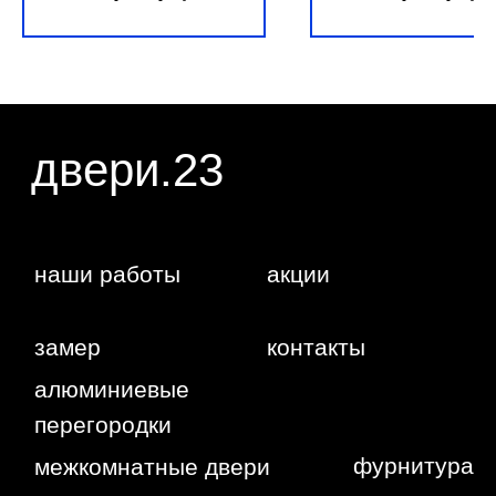
даете согласие на обработку ваших
персональных данных.
г. Краснодар,
Жуковского,
4г
WA
Политика
конфиденциальности
Сайт сделан студией
"Рыба под
водой"