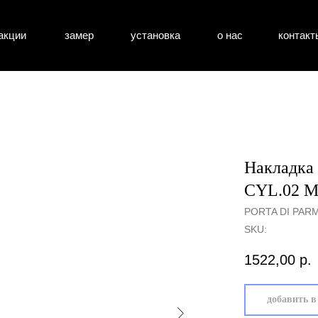
акции
замер
установка
о нас
контакт
атные двери
входные двери
перегоро
Накладка
CYL.02 Ма
PORTA DI PAR
SKU:
1522,00
р.
добавить в