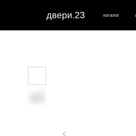
двери.23
каталог
межкомн
все категории