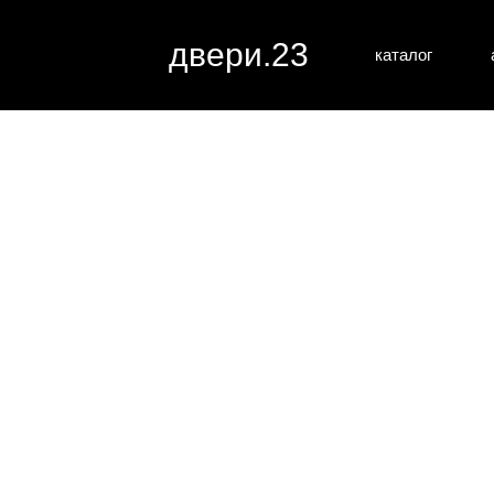
двери.23
каталог
межкомн
все категории