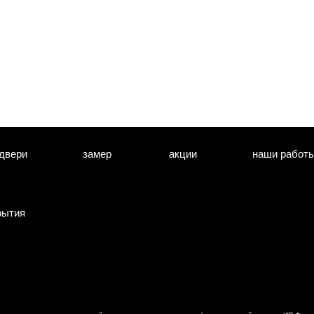
двери
замер
акции
наши работ
рытия