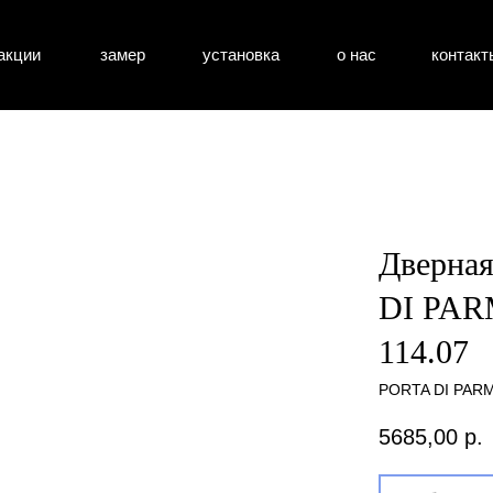
акции
замер
установка
о нас
контакт
атные двери
входные двери
перегоро
Дверная
DI PARM
114.07
PORTA DI PAR
5685,00
р.