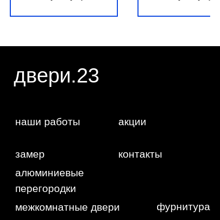
5003-4
2105
даете согласие на обработку ваших
персональных данных.
г. Краснодар,
Жуковского,
4г
WA
Политика
конфиденциальности
Сайт сделан студией
"Рыба под
водой"