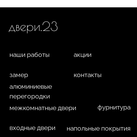
ИП Фокина Виктория Алексеевна
Любая информация, представленная на данном
ИНН: 231138702432
сайте, носит исключительно информационный
ОГРНИП: 319237500016295
характер и ни при каких условиях не является
публичной офертой, определяемой положениями
статьи 437 ГК РФ. Отправляя сведения через любую
электронную форму на этом сайте, вы даете согласие
на обработку ваших персональных данных.
г. Краснодар,
Жуковского, 4г
WA
Политика конфиденциальности
Сайт сделан студией
"Рыба под водой"