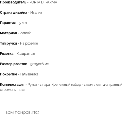
Производитель
- PORTA DI PARMA
Страна дизайна
- Италия
Гарантия
- 5 лет
двери.23
Материал
- Zamak
Тип ручки
- На розетке
Розетка
- Квадратная
наши работы
акции
Размер розетки
- 50x50x6 мм
замер
контакты
Покрытие
- Гальваника
алюминиевые
перегородки
Комплектация
- Ручки - 1 пара, Крепежный набор - 1 комплект, 4-х гранный
фурнитура
межкомнатные двери
стержень - 1 шт
входные двери
напольные покрытия
вам понравится
8 (964) 907-64-47
8 (918) 001-56-04