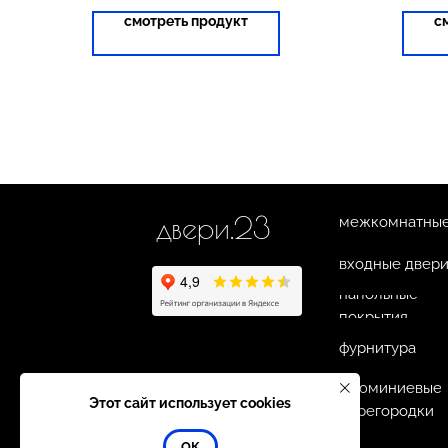
смотреть продукт
с
двери.23
межкомнатные
входные двер
напольные
покрытия
фурнитура
алюминиевые
Этот сайт использует cookies
перегородки
ОК