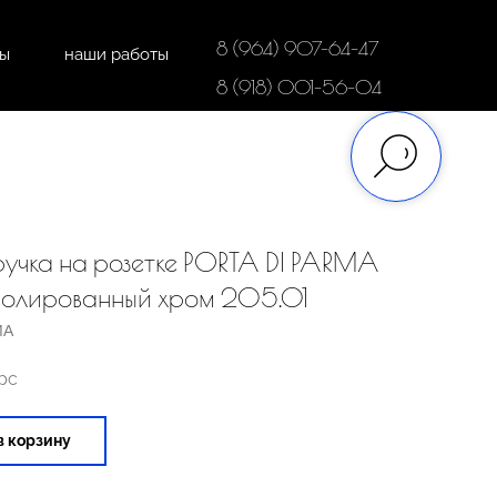
8 (964) 907-64-47
ты
наши работы
дки
напольные покрытия
8 (918) 001-56-04
учка на розетке PORTA DI PARMA
Полированный хром 205.01
MA
 pc
в корзину