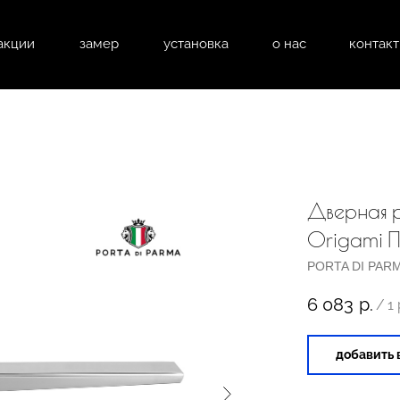
акции
замер
установка
о нас
контак
натные двери
входные двери
перегоро
Дверная р
Origami 
PORTA DI PAR
6 083
р.
/
1
добавить 