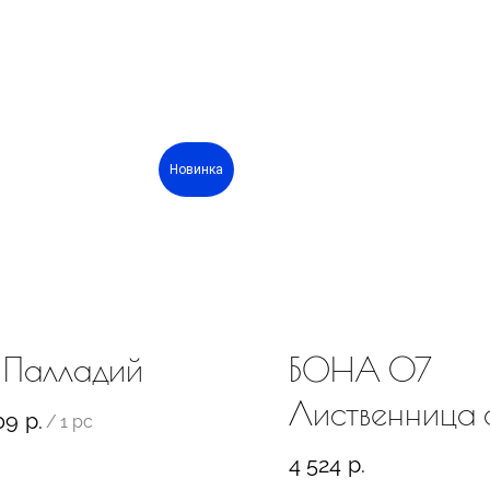
Новинка
1 Палладий
БОНА 07
Лиственница 
09
р.
/
1 pc
4 524
р.