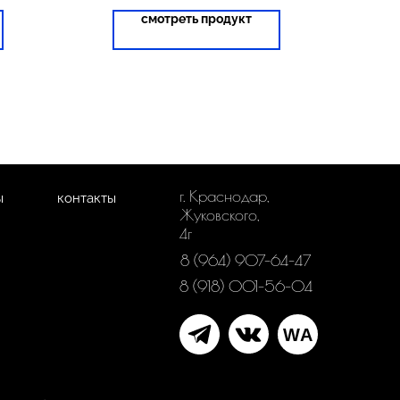
смотреть продукт
г. Краснодар,
ы
контакты
Жуковского,
4г
8 (964) 907-64-47
8 (918) 001-56-04
WA