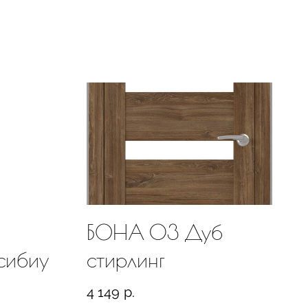
БОНА 03 Дуб
сибиу
стирлинг
4 149
р.