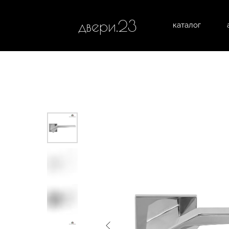
двери.23
каталог
межком
все категории