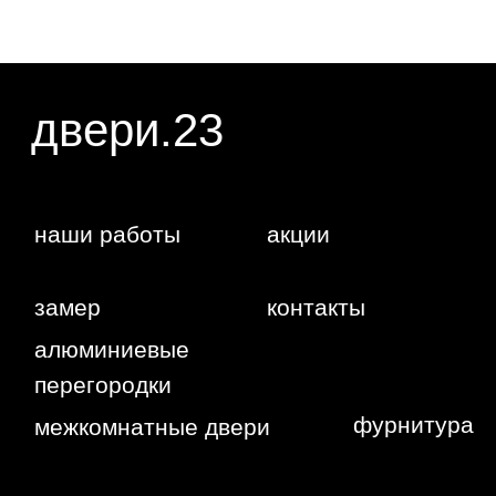
г. Краснодар,
Жуковского,
4г
WA
Политика
конфиденциальности
Сайт сделан студией
"Рыба под
водой"