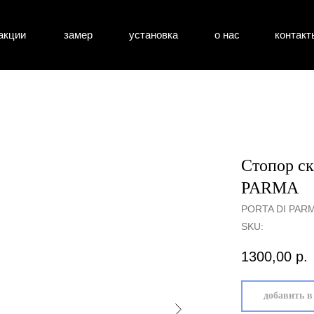
акции
замер
установка
о нас
контакт
атные двери
входные двери
перегоро
Стопор с
PARMA
PORTA DI PAR
SKU:
1300,00
р.
добавить в