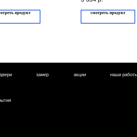
мотреть продукт
смотреть продукт
двери
замер
акции
наши работ
рытия