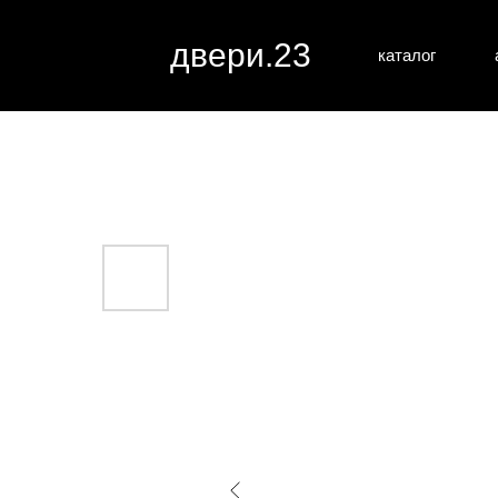
двери.23
каталог
межкомн
все категории