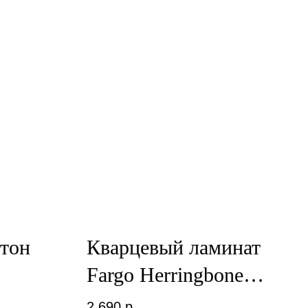
тон
Кварцевый ламинат
Fargo Herringbone
Дуб Рокфорд 44-
2 690
р.