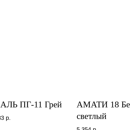
АЛЬ ПГ-11 Грей
АМАТИ 18 Бе
светлый
33
р.
5 354
р.