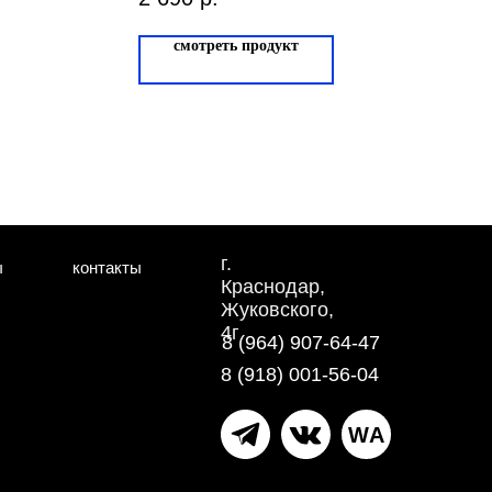
10004-1
смотреть продукт
г.
ы
контакты
Краснодар,
Жуковского,
4г
8 (964) 907-64-47
8 (918) 001-56-04
WA