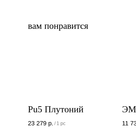
вам понравится
Pu5 Плутоний
ЭМ
23 279
р.
11 7
/
1 pc