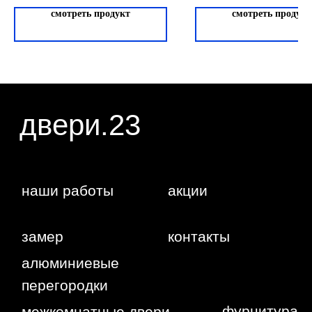
(АГБ)
статьи 437 ГК РФ. Отправляя сведения через
любую электронную форму на этом сайте, вы
смотреть продукт
смотреть продукт
даете согласие на обработку ваших
персональных данных.
г. Краснодар,
Жуковского,
4г
WA
Политика
конфиденциальности
Сайт сделан студией
"Рыба под
водой"