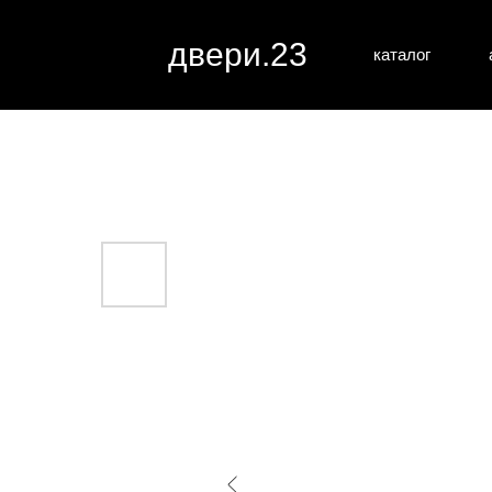
двери.23
каталог
межкомн
все категории