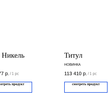
 Никель
Титул
НОВИНКА
77
р.
113 410
р.
/
1 pc
/
1 pc
мотреть продукт
смотреть продукт