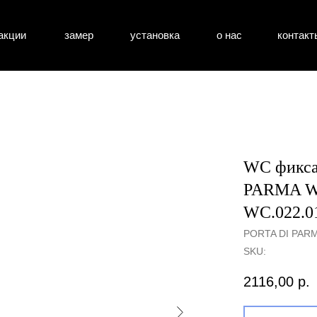
акции
замер
установка
о нас
контакт
атные двери
входные двери
перегоро
WC фикса
PARMA WC
WC.022.0
PORTA DI PAR
SKU:
2116,00
р.